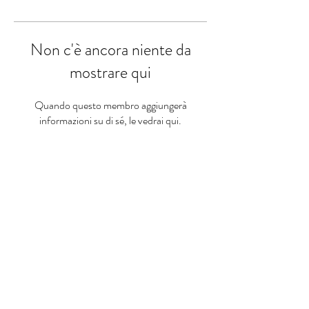
Non c'è ancora niente da
mostrare qui
Quando questo membro aggiungerà
informazioni su di sé, le vedrai qui.
HEALTH SOCIETY 360°
Appassiònati alla Salute
© 2025 Health Society 360° - Str.
Maggiore, 49, 40125 Bologna BO,
Italia -
info@healthsociety360.com
Cookie e Privacy Policy