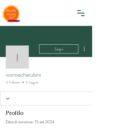
Altre azioni
Segui
ivonnecherubini
ivonnecherubini
0 Follower
0 Seguiti
Profilo
Data di iscrizione: 15 set 2024