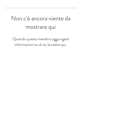
Non c'è ancora niente da
mostrare qui
Quando questo membro aggiungerà
informazioni su di sé, le vedrai qui.
HEALTH SOCIETY 360°
Appassiònati alla Salute
© 2025 Health Society 360° - Str.
Maggiore, 49, 40125 Bologna BO,
Italia -
info@healthsociety360.com
Cookie e Privacy Policy