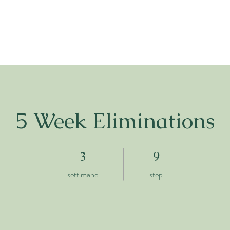
5 Week Eliminations
3 settimane
9 step
3
9
settimane
step