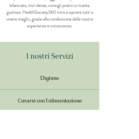
bilanciata, ritiri detox, consigli pratici e ricette
gustose. HealthSociety360 mira a ispirare tutti a
vivere meglio, grazie alla condivisione delle nostre
esperienze e conoscenze.
I nostri Servizi
Digiuno
Curarsi con l'alimentazione
Yoga & Meditazione