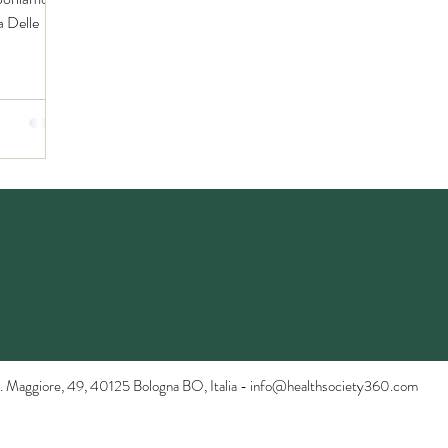
a Delle
 Maggiore, 49, 40125 Bologna BO, Italia -
info@healthsociety360.com