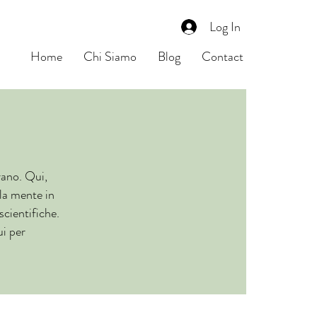
Log In
Home
Chi Siamo
Blog
Contact
rano. Qui,
la mente in
scientifiche.
ui per