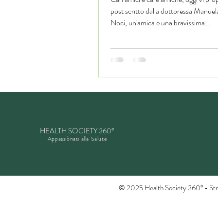
post scritto dalla dottoressa Manuel
Noci, un'amica e una bravissima...
HEALTH SOCIETY 360°
Appassiònati alla Salute
© 2025 Health Society 360° - Str.