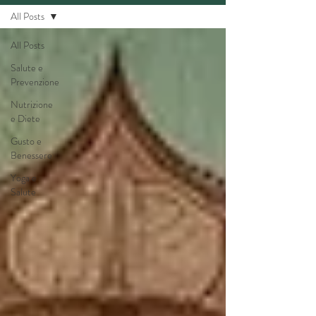
All Posts
All Posts
Salute e
Prevenzione
Nutrizione
e Diete
Gusto e
Benessere
Yoga e
Salute