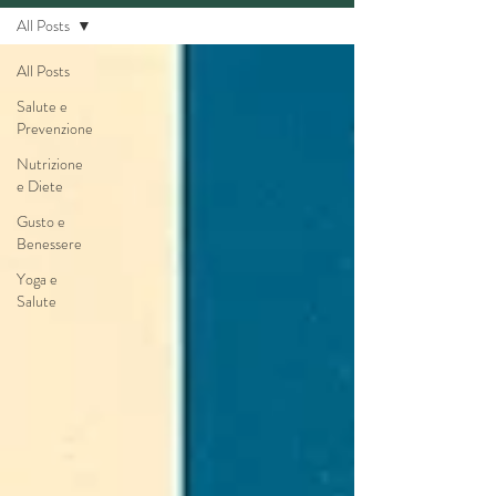
All Posts
All Posts
Salute e
Prevenzione
Nutrizione
e Diete
Gusto e
Benessere
Yoga e
Salute