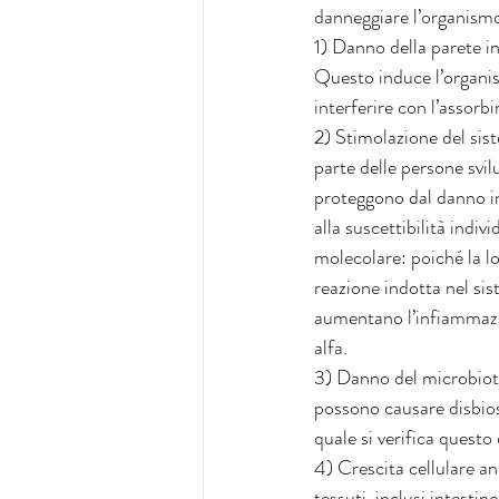
danneggiare l’organismo
1) Danno della parete i
Questo induce l’organis
interferire con l’assorbi
2) Stimolazione del sis
parte delle persone svi
proteggono dal danno in
alla suscettibilità ind
molecolare: poiché la lo
reazione indotta nel sis
aumentano l’infiammazi
alfa.
3) Danno del microbiota 
possono causare disbios
quale si verifica quest
4) Crescita cellulare an
tessuti, inclusi intestin