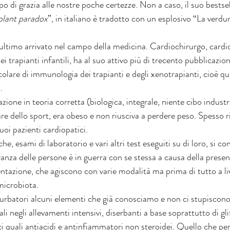
o di grazia alle nostre poche certezze. Non a caso, il suo bestsell
plant paradox
”, in italiano è tradotto con un esplosivo “La verdur
ultimo arrivato nel campo della medicina. Cardiochirurgo, cardi
 trapianti infantili, ha al suo attivo più di trecento pubblicazio
colare di immunologia dei trapianti e degli xenotrapianti, cioè que
.
one in teoria corretta (biologica, integrale, niente cibo industri
lare dello sport, era obeso e non riusciva a perdere peso. Spesso 
uoi pazienti cardiopatici.
he, esami di laboratorio e vari altri test eseguiti su di loro, si co
anza delle persone è in guerra con se stessa a causa della presen
entazione, che agiscono con varie modalità ma prima di tutto a liv
 microbiota.
sturbatori alcuni elementi che già conosciamo e non ci stupiscon
i negli allevamenti intensivi, diserbanti a base soprattutto di glif
aci quali antiacidi e antinfiammatori non steroidei. Quello che pe