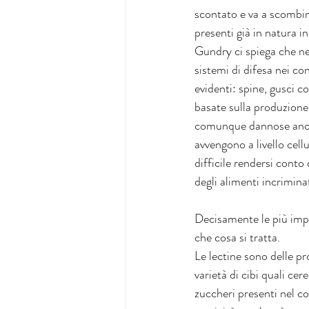
scontato e va a scombin
presenti già in natura i
Gundry ci spiega che nel
sistemi di difesa nei co
evidenti: spine, gusci c
basate sulla produzione 
comunque dannose anche 
avvengono a livello cel
difficile rendersi conto
degli alimenti incriminat
Decisamente le più impor
che cosa si tratta.
Le lectine sono delle p
varietà di cibi quali cer
zuccheri presenti nel co