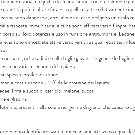
remamente varia, da quella di alcune, come il ricino, talmente po
e quantità può risultare fatale, a quella di altre relativamente in
 lectine sono dannose e, anzi, alcune di esse svolgono un ruolo te
ella risposta immunitaria; alcune sono efficaci verso funghi, batt
in corso sul loro potenziale uso in funzione antitumorale. Lectine 
are, si sono dimostrate attive verso vari virus quali epatite, influ
irus.
o nei semi, nelle radici e nelle foglie giovani. In genere le foglie
osa che varia a seconda della pianta.
più spesso intolleranza sono:
 media costituiscono il 15% delle proteine dei legumi
acee: linfa e succo di cetriolo, melone, zucca 
ne e gliadina
utinine, presenti nella soia e nel germe di grano, che causano ag
atorio hanno identificato svariati meccanismi attraverso i quali le