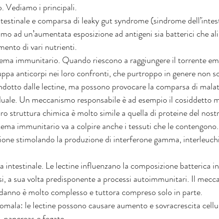
. Vediamo i principali.
ntestinale e comparsa di leaky gut syndrome (sindrome dell’intes
mo ad un’aumentata esposizione ad antigeni sia batterici che ali
mento di vari nutrienti.
tema immunitario. Quando riescono a raggiungere il torrente ema
luppa anticorpi nei loro confronti, che purtroppo in genere non s
dotto dalle lectine, ma possono provocare la comparsa di malatt
ividuale. Un meccanismo responsabile è ad esempio il cosiddetto
ro struttura chimica è molto simile a quella di proteine del nostr
tema immunitario va a colpire anche i tessuti che le contengono. 
one stimolando la produzione di interferone gamma, interleuch
intestinale. Le lectine influenzano la composizione batterica in
i, a sua volta predisponente a processi autoimmunitari. Il mecca
o danno è molto complesso e tuttora compreso solo in parte. 
omala: le lectine possono causare aumento e sovracrescita cellula
o, pancreas e fegato. 