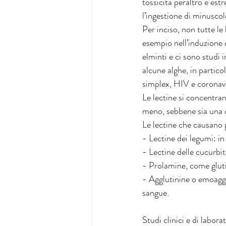
tossicità peraltro è est
l’ingestione di minuscol
Per inciso, non tutte le
esempio nell’induzione d
elminti e ci sono studi 
alcune alghe, in particol
simplex, HIV e coronav
Le lectine si concentran
meno, sebbene sia una c
Le lectine che causano 
- Lectine dei legumi: in
- Lectine delle cucurbit
- Prolamine, come gluti
- Agglutinine o emoaggl
sangue. 
Studi clinici e di labor