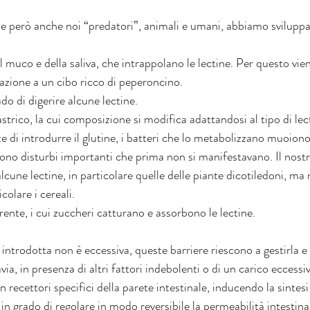
ne però anche noi “predatori”, animali e umani, abbiamo sviluppat
 muco e della saliva, che intrappolano le lectine. Per questo vie
zione a un cibo ricco di peperoncino.
do di digerire alcune lectine.
strico, la cui composizione si modifica adattandosi al tipo di lec
 di introdurre il glutine, i batteri che lo metabolizzano muoiono
ono disturbi importanti che prima non si manifestavano. Il nostr
alcune lectine, in particolare quelle delle piante dicotiledoni, ma 
colare i cereali.
ente, i cui zuccheri catturano e assorbono le lectine.
e introdotta non è eccessiva, queste barriere riescono a gestirla e 
via, in presenza di altri fattori indebolenti o di un carico eccess
n recettori specifici della parete intestinale, inducendo la sintesi 
in grado di regolare in modo reversibile la permeabilità intestin