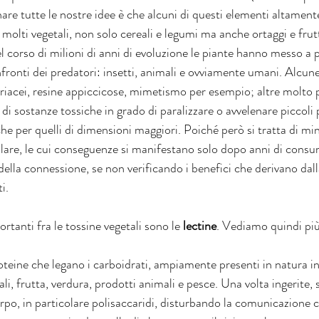
are tutte le nostre idee è che alcuni di questi elementi altament
n molti vegetali, non solo cereali e legumi ma anche ortaggi e frut
 corso di milioni di anni di evoluzione le piante hanno messo a p
nfronti dei predatori: insetti, animali e ovviamente umani. Alcun
oriacei, resine appiccicose, mimetismo per esempio; altre molto p
di sostanze tossiche in grado di paralizzare o avvelenare piccoli 
per quelli di dimensioni maggiori. Poiché però si tratta di mini
lulare, le cui conseguenze si manifestano solo dopo anni di cons
 della connessione, se non verificando i benefici che derivano dal
i.
tanti fra le tossine vegetali sono le 
lectine
. Vediamo quindi più 
roteine che legano i carboidrati, ampiamente presenti in natura i
eali, frutta, verdura, prodotti animali e pesce. Una volta ingerite, 
rpo, in particolare polisaccaridi, disturbando la comunicazione ce