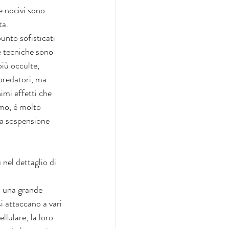
e nocivi sono 
ta.
unto sofisticati 
e tecniche sono 
iù occulte, 
predatori, ma 
mi effetti che 
umo, è molto 
la sospensione 
nel dettaglio di 
n una grande 
si attaccano a vari 
llulare; la loro 