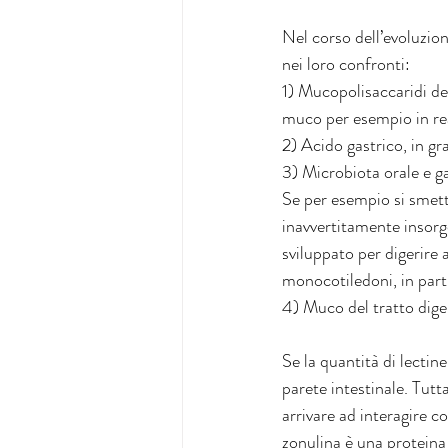
Nel corso dell’evoluzio
nei loro confronti:
1) Mucopolisaccaridi del
muco per esempio in rea
2) Acido gastrico, in gra
3) Microbiota orale e ga
Se per esempio si smette
inavvertitamente insorg
sviluppato per digerire 
monocotiledoni, in parti
4) Muco del tratto diger
Se la quantità di lectin
parete intestinale. Tutta
arrivare ad interagire co
zonulina è una proteina 