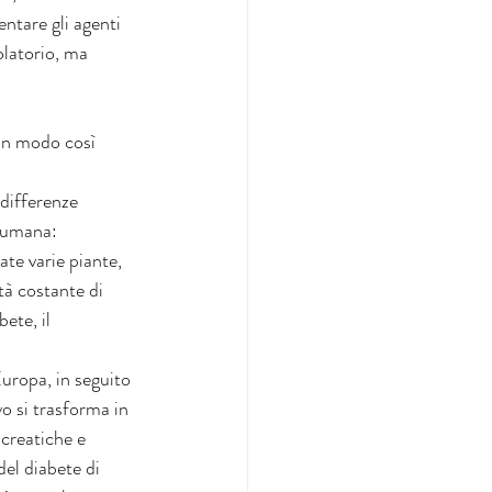
ntare gli agenti 
olatorio, ma 
in modo così 
differenze 
e umana:
ate varie piante, 
tà costante di 
ete, il 
ropa, in seguito 
o si trasforma in 
ncreatiche e 
el diabete di 