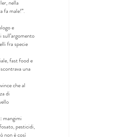
er, nella 
a fa male!”. 
ologo e 
ni sull’argomento 
lli fra specie 
ale, fast food e 
riscontrava una 
nvince che al 
za di 
ello 
o: mangimi 
osato, pesticidi, 
rò non è così 