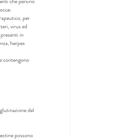
tenti che persino 
nocue. 
rapeutico, per 
eri, virus ed 
presenti in 
enza, herpes 
 ne contengono 
glutinazione del 
 lectine possono 