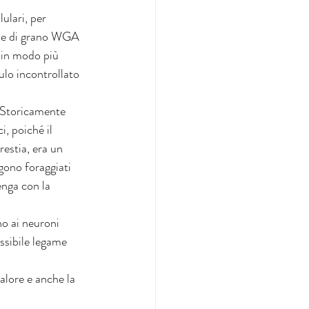
ulari, per 
rme di grano WGA 
 in modo più 
ulo incontrollato 
. Storicamente 
, poiché il 
restia, era un 
gono foraggiati 
enga con la 
o ai neuroni 
ssibile legame 
alore e anche la 