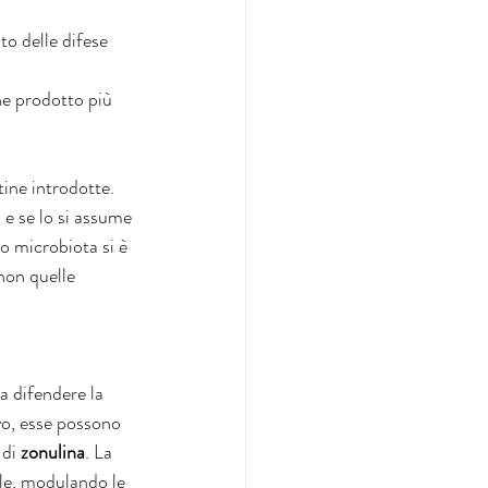
o delle difese 
ne prodotto più 
tine introdotte. 
 e se lo si assume 
o microbiota si è 
non quelle 
a difendere la 
ivo, esse possono 
di 
zonulina
. La 
ale, modulando le 