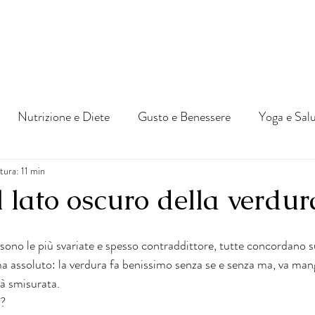
Nutrizione e Diete
Gusto e Benessere
Yoga e Sal
tura: 11 min
il lato oscuro della verdur
i sono le più svariate e spesso contraddittore, tutte concordano 
 assoluto: la verdura fa benissimo senza se e senza ma, va mangi
tà smisurata.
? 