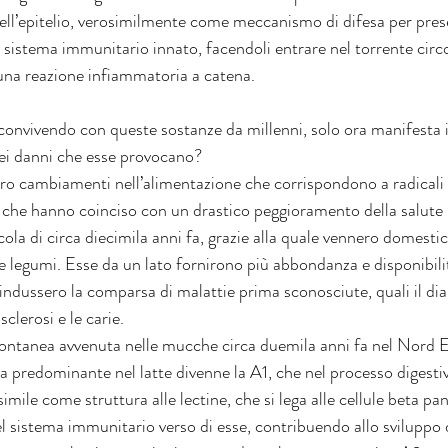
 dell’epitelio, verosimilmente come meccanismo di difesa per prese
del sistema immunitario innato, facendoli entrare nel torrente circ
na reazione infiammatoria a catena.
onvivendo con queste sostanze da millenni, solo ora manifesta 
ei danni che esse provocano?
ro cambiamenti nell’alimentazione che corrispondono a radicali 
 e che hanno coinciso con un drastico peggioramento della salut
cola di circa diecimila anni fa, grazie alla quale vennero domestic
i e legumi. Esse da un lato fornirono più abbondanza e disponibili
 indussero la comparsa di malattie prima sconosciute, quali il diab
sclerosi e le carie.
ntanea avvenuta nelle mucche circa duemila anni fa nel Nord Eu
na predominante nel latte divenne la A1, che nel processo digestiv
mile come struttura alle lectine, che si lega alle cellule beta pa
el sistema immunitario verso di esse, contribuendo allo sviluppo d