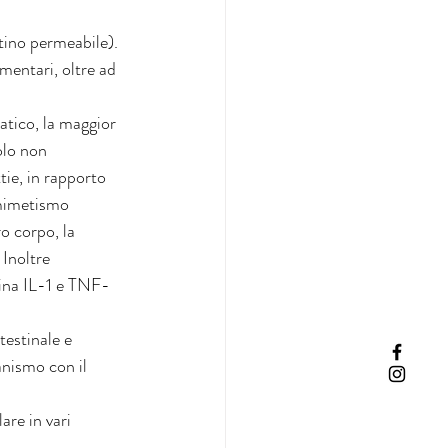
tino permeabile). 
mentari, oltre ad 
tico, la maggior 
olo non 
ie, in rapporto 
 mimetismo 
o corpo, la 
Inoltre 
ina IL-1 e TNF-
testinale e 
nismo con il 
re in vari 