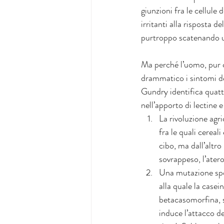
giunzioni fra le cellule
irritanti alla risposta 
purtroppo scatenando u
Ma perché l’uomo, pur c
drammatico i sintomi d
Gundry identifica quatt
nell’apporto di lectine
La rivoluzione agri
fra le quali cereal
cibo, ma dall’altro
sovrappeso, l’atero
Una mutazione spo
alla quale la casei
betacasomorfina, si
induce l’attacco d