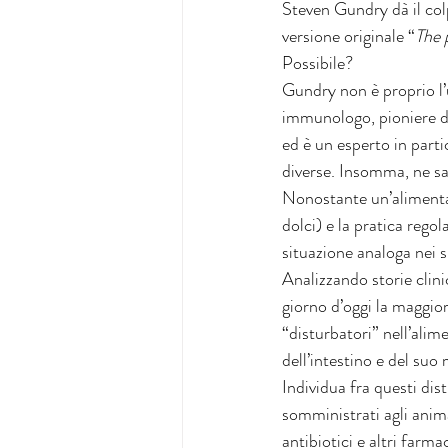
Steven Gundry dà il colp
versione originale “
The 
Possibile?
Gundry non è proprio l’
immunologo, pioniere dei
ed è un esperto in parti
diverse. Insomma, ne sa
Nonostante un’alimentazi
dolci) e la pratica rego
situazione analoga nei s
Analizzando storie clinic
giorno d’oggi la maggior
“disturbatori” nell’alim
dell’intestino e del suo
Individua fra questi di
somministrati agli animal
antibiotici e altri farm