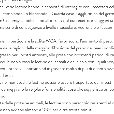
: varie lectine hanno la capacità di interagire con i recettori cell
, stimolandoli o bloccandoli. Guarda caso, l’agglutinina del ge
 assomiglia moltissimo all’insulina, al cui recettore si aggancia
na serie di conseguenze a livello muscolare, neuronale e l’accum
ine, in particolare la solita WGA, favoriscono l’aumento di peso
 delle ragioni della maggior diffusione del grano nei paesi nordici
grasso per i nostri antenati, alle prese con ricorrenti periodi di ca
o. E non a caso le lectine dei cereali e della soia con i quali ven
menti intensivi li portano ad ingrassare molto di più di quanto avv
ad erba.
nei nematodi, le lectine possono essere trasportate dall’intestin
i danneggiano la regolare funzionalità, cosa che suggerisce un po
nson.
te delle proteine animali, le lectine sono parecchio resistenti al c
se non avviene almeno a 100° per oltre trenta minuti. 