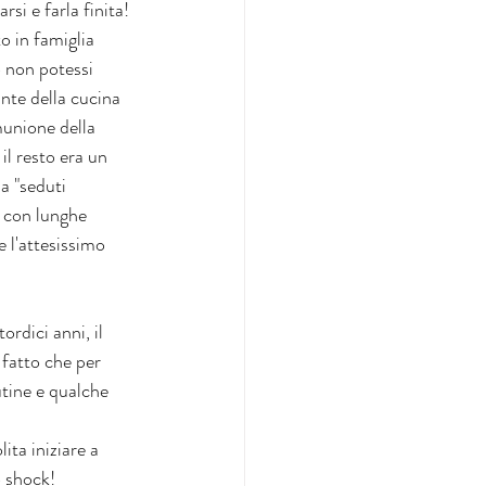
si e farla finita! 
o in famiglia 
 non potessi 
nte della cucina 
munione della 
il resto era un 
a "seduti 
i con lunghe 
e l'attesissimo 
rdici anni, il 
fatto che per 
utine e qualche 
ta iniziare a 
 shock! 