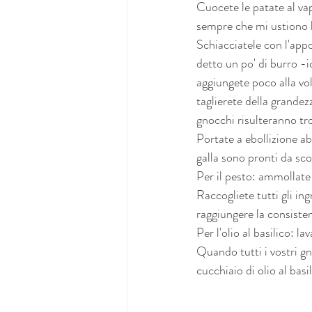
Cuocete le patate al va
sempre che mi ustiono l
Schiacciatele con l'app
detto un po' di burro -i
aggiungete poco alla vol
taglierete della grandez
gnocchi risulteranno tr
Portate a ebollizione a
galla sono pronti da sc
Per il pesto: ammollate 
Raccogliete tutti gli ing
raggiungere la consiste
Per l'olio al basilico: l
Quando tutti i vostri gn
cucchiaio di olio al basi