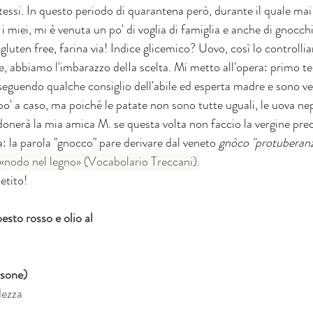
tessi. In questo periodo di quarantena però, durante il quale mai
i miei, mi è venuta un po' di voglia di famiglia e anche di gnocc
luten free, farina via! Indice glicemico? Uovo, così lo controll
 abbiamo l'imbarazzo delIa scelta. Mi metto all'opera: primo tent
 seguendo qualche consiglio dell'abile ed esperta madre e sono ve
po' a caso, ma poiché le patate non sono tutte uguali, le uova ne
donerà la mia amica M. se questa volta non faccio la vergine prec
ca: la parola "gnocco" pare derivare dal veneto 
gnòco "protuberanz
«nodo nel legno» (Vocabolario Treccani).
etito!
esto rosso e olio al 
rsone)
dezza