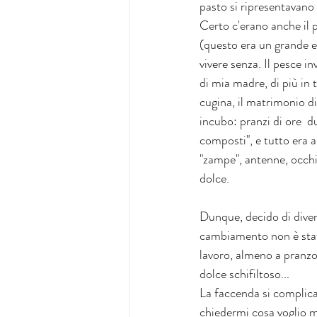
pasto si ripresentavano 
Certo c'erano anche il po
(questo era un grande e
vivere senza. Il pesce i
di mia madre, di più in 
cugina, il matrimonio di 
incubo: pranzi di ore  d
composti", e tutto era a
"zampe", antenne, occhi 
dolce.
Dunque, decido di divent
cambiamento non è stato
lavoro, almeno a pranzo 
dolce schifiltoso... 
La faccenda si complica 
chiedermi cosa voglio m