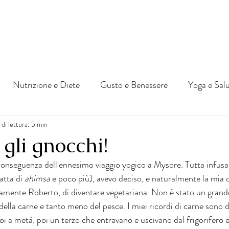
Nutrizione e Diete
Gusto e Benessere
Yoga e Sal
di lettura: 5 min
li gnocchi!
conseguenza dell'ennesimo viaggio yogico a Mysore. Tutta infusa d
atta di 
ahimsa
 e poco più), avevo deciso, e naturalmente la mia 
mente Roberto, di diventare vegetariana. Non è stato un grande
ella carne e tanto meno del pesce. I miei ricordi di carne sono di
oi a metà, poi un terzo che entravano e uscivano dal frigorifero 