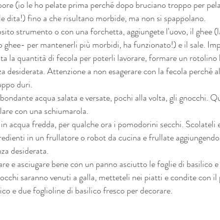
pore (io le ho pelate prima perché dopo bruciano troppo per pelar
e dita!) fino a che risultano morbide, ma non si spappolano.
osito strumento o con una forchetta, aggiungete l'uovo, il ghee
o ghee- per mantenerli più morbidi, ha funzionato!) e il sale. Im
ta la quantità di fecola per poterli lavorare, formare un rotolino
za desiderata. Attenzione a non esagerare con la fecola perché al
oppo duri.
bbondante acqua salata e versate, pochi alla volta, gli gnocchi. 
olare con una schiumarola.
in acqua fredda, per qualche ora i pomodorini secchi. Scolateli e 
redienti in un frullatore o robot da cucina e frullate aggiungendo l'
nza desiderata.
avare e asciugare bene con un panno asciutto le foglie di basilico e 
occhi saranno venuti a galla, metteteli nei piatti e condite con il
lico e due foglioline di basilico fresco per decorare.