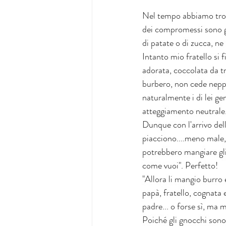
Nel tempo abbiamo trovat
dei compromessi sono g
di patate o di zucca, ne 
Intanto mio fratello si 
adorata, coccolata da tr
burbero, non cede neppur
naturalmente i di lei geni
atteggiamento neutrale.
Dunque con l'arrivo dell'
piacciono....meno male, t
potrebbero mangiare gli
come vuoi". Perfetto! 
"Allora li mangio burro 
papà, fratello, cognata
padre... o forse sì, ma 
Poiché gli gnocchi sono 