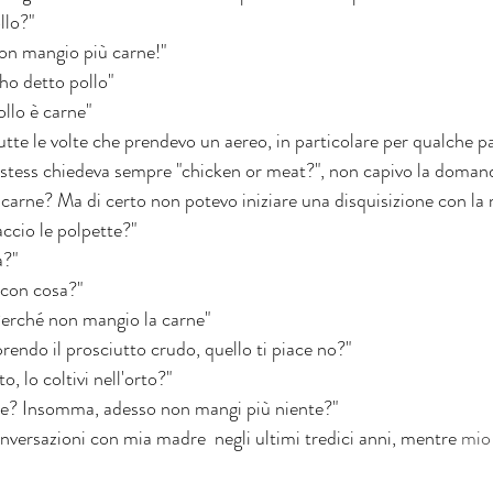
llo?" 
on mangio più carne!"
ho detto pollo"
llo è carne" 
tutte le volte che prendevo un aereo, in particolare per qualche pa
stess chiedeva sempre "chicken or meat?", non capivo la domand
 carne? Ma di certo non potevo iniziare una disquisizione con la
ccio le polpette?"
a?"
con cosa?"
erché non mangio la carne"
rendo il prosciutto crudo, quello ti piace no?"
, lo coltivi nell'orto?"
e? Insomma, adesso non mangi più niente?"
nversazioni con mia madre  negli ultimi tredici anni, mentre 
mio 