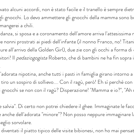
o alcuni accordi, non è stato facile e il tranello è sempre dietr
li gnocchi. Lo devo ammettere gli gnocchi della mamma sono bu
mangerei a chili. 
fidanza, si sposa e a coronamento dell'amore arriva l'attesissima
e nonni prostrati ai piedi dell'infante (il nonno Franco, no! Titan
e all'arrivo della Golden Girl), due zie con gli occhi a forma di c
tori! Il 
pedaziogogista 
Roberto, che di bambini ne ha fin sopra i 
 
adorata nipotina, anche tutti i pasti in famiglia girano intorno a 
iro un sospiro di sollievo.... Con il ragù, però! Eh sì perché con c
 gnocchi se non con il ragù? Disperazione! "Mamma e io?", "Ah n
e salvia". Di certo non potrei chiedere il ghee. Immaginate le f
 e anche dell'adorata "minore"? Non posso neppure immaginare la
meglio sorvolare.
diventati il piatto tipico delle visite bibionesi, non ho mai pens