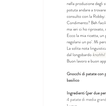
nella produzione degli s
potuta andare a trovare 
consulto con la Robby: g
Condimento? Beh facile,
ma ieri ci ho riprovato,
Ecco la mia ricetta, un 
regolarvi un po'. Mi per
La solita nota linguisti
dal longobardo
knohhil 
Buon lavoro e buon app
Gnocchi di pa
tate con p
basilico
Ingredienti (per due pe
4 patate di media gran
1 uovo