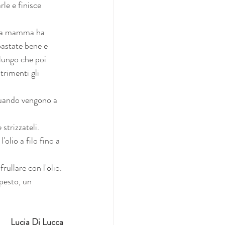
le e finisce 
 (la mamma ha 
pastate bene e 
 lungo che poi 
trimenti gli 
Quando vengono a 
strizzateli. 
olio a filo fino a 
frullare con l'olio.
 pesto, un 
Lucia Di Lucca