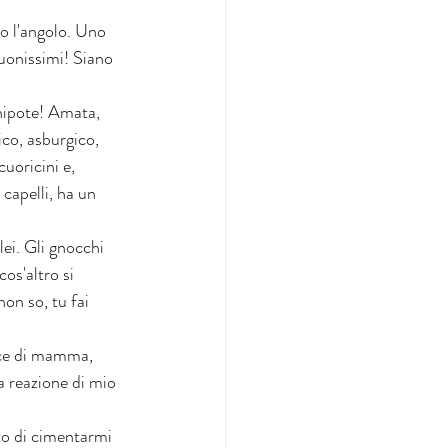
o l'angolo. Uno 
onissimi! Siano 
 nipote! Amata, 
ico, asburgico, 
uoricini e, 
capelli, ha un 
lei. Gli gnocchi 
os'altro si 
on so, tu fai 
acce di mamma, 
 reazione di mio 
ato di cimentarmi 