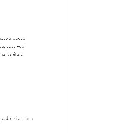
ese arabo, al 
a, cosa vuol 
 malcapitata.
padre si astiene 