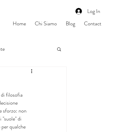
Log In
Home
Chi Siamo
Blog
Contact
ute
i filosofia 
decisione 
 sforzo: non 
 "suole" di 
e per qualche 