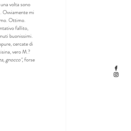
 una volta sono 
hi. Ovviamente mi 
iamo. Ottimo. 
ativo fallito, 
nuti buonissimi. 
ppure, cercate di 
isina, vero M.?
a, gnocco", 
forse 