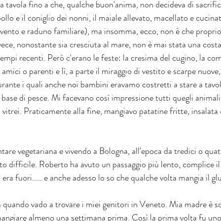
a tavola fino a che, qualche buon'anima, non decideva di sacrificar
llo e il coniglio dei nonni, il maiale allevato, macellato e cucinat
vento e raduno familiare), ma insomma, ecco, non è che proprio
nvece, nonostante sia cresciuta al mare, non è mai stata una costa
tempi recenti. Però c'erano le feste: la cresima del cugino, la co
amici o parenti e lì, a parte il miraggio di vestito e scarpe nuove, 
urante i quali anche noi bambini eravamo costretti a stare a tavol
 base di pesce. Mi facevano così impressione tutti quegli animal
vitrei. Praticamente alla fine, mangiavo patatine fritte, insalata 
are vegetariana e vivendo a Bologna, all'epoca da tredici o quatto
 difficile. Roberto ha avuto un passaggio più lento, complice il 
era fuori..... e anche adesso lo so che qualche volta mangia il gl
quando vado a trovare i miei genitori in Veneto. Mia madre è soli
angiare almeno una settimana prima. Così la prima volta fu uno